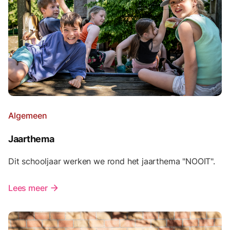
Algemeen
Jaarthema
Dit schooljaar werken we rond het jaarthema "NOOIT".
Lees meer
arrow_forward