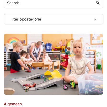
search
Filter opcategorie
expand_more
Algemeen