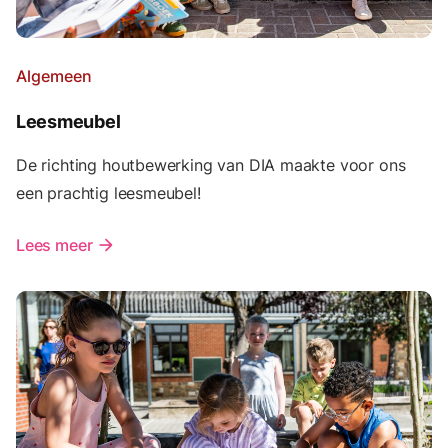
Algemeen
Leesmeubel
De richting houtbewerking van DIA maakte voor ons
een prachtig leesmeubel!
Lees meer
arrow_forward