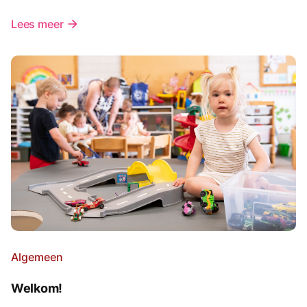
Lees meer
arrow_forward
Algemeen
Welkom!