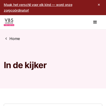
Maak het verschil voor elk kind — word onze
✕
zorgcoördinator!
chevron_left
Home
In de kijker