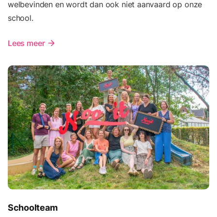
welbevinden en wordt dan ook niet aanvaard op onze
school.
Lees meer
arrow_forward
Schoolteam